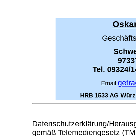
Oska
Geschäfts
Schwei
9733
Tel. 09324/
getr
Email
HRB 1533 AG Würzb
Datenschutzerklärung/Herausge
gemäß Telemediengesetz (TM